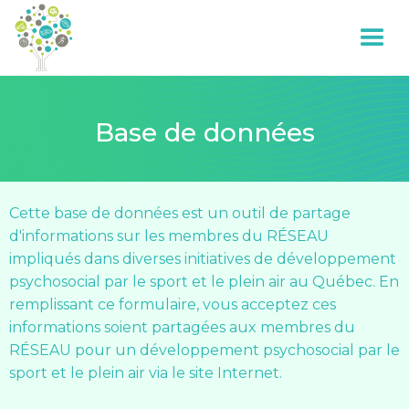
À propos
Base de données
Membres
Nations autochtones
Cette base de données est un outil de partage
d'informations sur les membres du RÉSEAU
Équipes-projets
impliqués dans diverses initiatives de développement
psychosocial par le sport et le plein air au Québec. En
Équipe projet plein air
remplissant ce formulaire, vous acceptez ces
Ressources
informations soient partagées aux membres du
Équipe projet sport
Publications
RÉSEAU pour un développement psychosocial par le
Événements
sport et le plein air via le site Internet.
Équipe projet colloque
Base de données