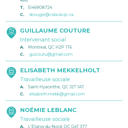
4A5
T.
5146908724
C.
sbougie@cslaval.qc.ca
GUILLAUME COUTURE
Intervenant social
A.
Montreal, QC H2P 1T6
C.
guicoutu@gmail.com
ELISABETH MEKKELHOLT
Travailleuse sociale
A.
Saint-Hyacinthe, QC J2T 1A7
C.
elisabeth.mekk@gmail.com
NOÉMIE LEBLANC
Travailleuse sociale
A.
L'Étang-du-Nord, QC G4T 3T7