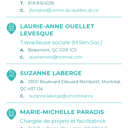
T.
819-816-6128
C.
jfontaine@centre-du-quebec.qc.ca
LAURIE-ANNE OUELLET
LEVESQUE
Travailleuse sociale (M.Serv.Soc.)
A.
Beaumont, QC G0R 1C0
C.
laurieanneol@hotmail.com
SUZANNE LABERGE
A.
2900 Boulevard Edouard-Montpetit, Montréal,
QC H3T 1J4
C.
suzanne.laberge@umontreal.ca
MARIE-MICHELLE PARADIS
Chargée de projets et facilitatrice