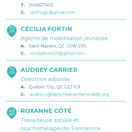
T.
5149637403
C.
duf.hugo@gmail.com
CÉCILIA FORTIN
Agente de mobilisation jeunesse
A.
Saint-Nazaire, QC G0W 2V0
C.
ceciliafortin29@gmail.com
AUDREY CARRIER
Directrice adjointe
A.
Québec City, QC G2J 1L9
C.
audrey.c@diplomeavantlamedaille.org
ROXANNE CÔTÉ
Travailleuse sociale et
psychothérapeute. Formatrice