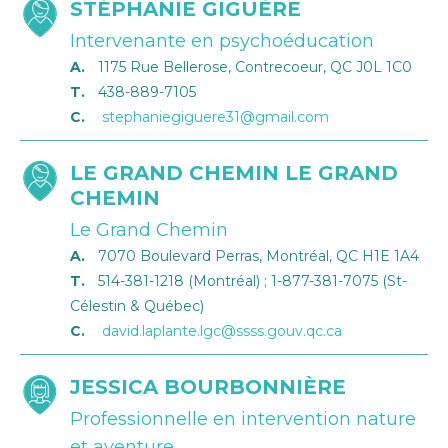
STÉPHANIE GIGUÈRE
Intervenante en psychoéducation
A.
1175 Rue Bellerose, Contrecoeur, QC J0L 1C0
T.
438-889-7105
C.
stephaniegiguere31@gmail.com
LE GRAND CHEMIN LE GRAND
CHEMIN
Le Grand Chemin
A.
7070 Boulevard Perras, Montréal, QC H1E 1A4
T.
514-381-1218 (Montréal) ; 1-877-381-7075 (St-
Célestin & Québec)
C.
david.laplante.lgc@ssss.gouv.qc.ca
JESSICA BOURBONNIÈRE
Professionnelle en intervention nature
et aventure