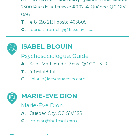
2300 Rue de la Terrasse #00254, Québec, QC G1V
0A6
T.
418-656-2131 poste 403809
C.
benoit.tremblay@fse.ulaval.ca
ISABEL BLOUIN
Psychosociologue. Guide.
A.
Saint-Mathieu-de-Rioux, QC G0L 3T0
T.
418-851-6161
C.
iblouin@reseauacces.com
MARIE-ÈVE DION
Marie-Ève Dion
A.
Quebec City, QC G1V 1S5
C.
m-dion@hotmail.com