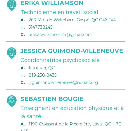
ERIKA WILLIAMSON
Technicienne en travail social
A.
260 Mnt de Wakeham, Gaspé, QC G4X 1V4
T.
5147738245
C.
erika.williamson24@gmail.com
JESSICA GUIMOND-VILLENEUVE
Coordonnatrice psychosociale
A.
Kuujjuaq, QC
T.
819-238-8435
C.
j.guimond-Villeneuve@nurrait.org
SÉBASTIEN BOUGIE
Enseignant en éducation physique et à
la santé
A.
1190 Croissant de la Picardière, Laval, QC H7E