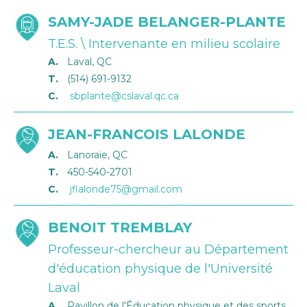
SAMY-JADE BELANGER-PLANTE
T.E.S. \ Intervenante en milieu scolaire
A.
Laval, QC
T.
(514) 691-9132
C.
sbplante@cslaval.qc.ca
JEAN-FRANCOIS LALONDE
A.
Lanoraie, QC
T.
450-540-2701
C.
jflalonde75@gmail.com
BENOIT TREMBLAY
Professeur-chercheur au Département
d'éducation physique de l'Université
Laval
A.
Pavillon de l'Éducation physique et des sports,