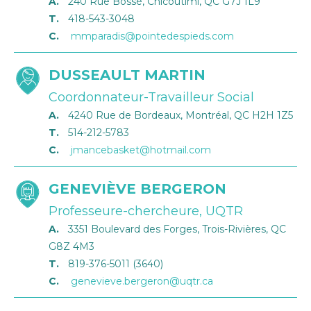
A.
240 Rue Bossé, Chicoutimi, QC G7J 1L9
T.
418-543-3048
C.
mmparadis@pointedespieds.com
DUSSEAULT MARTIN
Coordonnateur-Travailleur Social
A.
4240 Rue de Bordeaux, Montréal, QC H2H 1Z5
T.
514-212-5783
C.
jmancebasket@hotmail.com
GENEVIÈVE BERGERON
Professeure-chercheure, UQTR
A.
3351 Boulevard des Forges, Trois-Rivières, QC
G8Z 4M3
T.
819-376-5011 (3640)
C.
genevieve.bergeron@uqtr.ca