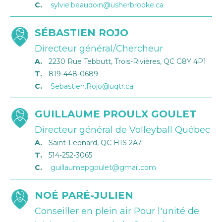
C.
sylvie.beaudoin@usherbrooke.ca
SÉBASTIEN ROJO
Directeur général/Chercheur
A.
2230 Rue Tebbutt, Trois-Rivières, QC G8Y 4P1
T.
819-448-0689
C.
Sebastien.Rojo@uqtr.ca
GUILLAUME PROULX GOULET
Directeur général de Volleyball Québec
A.
Saint-Leonard, QC H1S 2A7
T.
514-252-3065
C.
guillaumepgoulet@gmail.com
NOÉ PARÉ-JULIEN
Conseiller en plein air Pour l'unité de