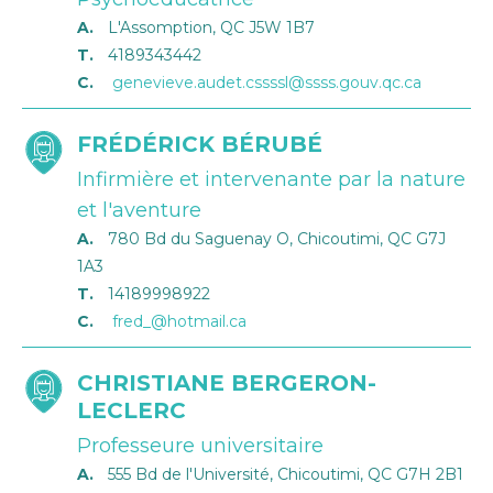
A.
L'Assomption, QC J5W 1B7
T.
4189343442
C.
genevieve.audet.cssssl@ssss.gouv.qc.ca
FRÉDÉRICK BÉRUBÉ
Infirmière et intervenante par la nature
et l'aventure
A.
780 Bd du Saguenay O, Chicoutimi, QC G7J
1A3
T.
14189998922
C.
fred_@hotmail.ca
CHRISTIANE BERGERON-
LECLERC
Professeure universitaire
A.
555 Bd de l'Université, Chicoutimi, QC G7H 2B1