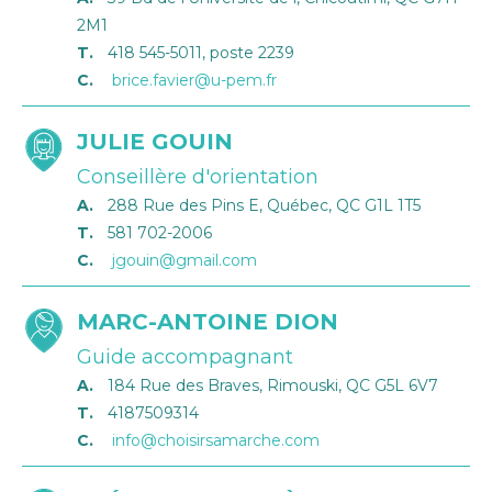
2M1
T.
418 545-5011, poste 2239
C.
brice.favier@u-pem.fr
JULIE GOUIN
Conseillère d'orientation
A.
288 Rue des Pins E, Québec, QC G1L 1T5
T.
581 702-2006
C.
jgouin@gmail.com
MARC-ANTOINE DION
Guide accompagnant
A.
184 Rue des Braves, Rimouski, QC G5L 6V7
T.
4187509314
C.
info@choisirsamarche.com