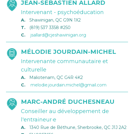
JEAN-SÉBASTIEN ALLARD
Intervenant - psychoéducation
A.
Shawinigan, QC G9N 1X2
T.
(819) 537 3358 #250
C.
jsallard@cjeshawinigan.org
MÉLODIE JOURDAIN-MICHEL
Intervenante communautaire et
culturelle
A.
Maliotenam, QC G4R 4K2
C.
melodie.jourdain.michel@gmail.com
MARC-ANDRÉ DUCHESNEAU
Conseiller au développement de
l'entraineur·e
A.
1340 Rue de Béthune, Sherbrooke, QC J1J 2A2