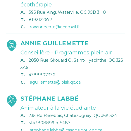
écothérapie.
A.
395 Rue King, Waterville, QC J0B 3H0
T.
8192122677
C.
roxannecote@ecomail.fr
ANNIE GUILLEMETTE
Conseillère - Programmes plein air
A.
2050 Rue Girouard O, Saint-Hyacinthe, QC J2S
3A6
T.
4388807336
C.
aguillemette@loisir.qc.ca
STÉPHANE LABBÉ
Animateur à la vie étudiante
A.
235 Bd Brisebois, Châteauguay, QC J6K 3X4
T.
5143808899 p. 5487
C.
stephane.labbe@cssdgs.gouv.qc.ca