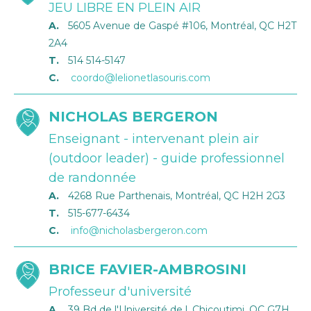
JEU LIBRE EN PLEIN AIR
A.
5605 Avenue de Gaspé #106, Montréal, QC H2T
2A4
T.
514 514-5147
C.
coordo@lelionetlasouris.com
NICHOLAS BERGERON
Enseignant - intervenant plein air
(outdoor leader) - guide professionnel
de randonnée
A.
4268 Rue Parthenais, Montréal, QC H2H 2G3
T.
515-677-6434
C.
info@nicholasbergeron.com
BRICE FAVIER-AMBROSINI
Professeur d'université
A.
39 Bd de l'Université de l, Chicoutimi, QC G7H