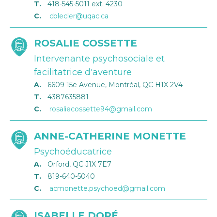
T.
418-545-5011 ext. 4230
C.
cblecler@uqac.ca
ROSALIE COSSETTE
Intervenante psychosociale et
facilitatrice d'aventure
A.
6609 15e Avenue, Montréal, QC H1X 2V4
T.
4387635881
C.
rosaliecossette94@gmail.com
ANNE-CATHERINE MONETTE
Psychoéducatrice
A.
Orford, QC J1X 7E7
T.
819-640-5040
C.
acmonette.psychoed@gmail.com
ISABELLE DORÉ