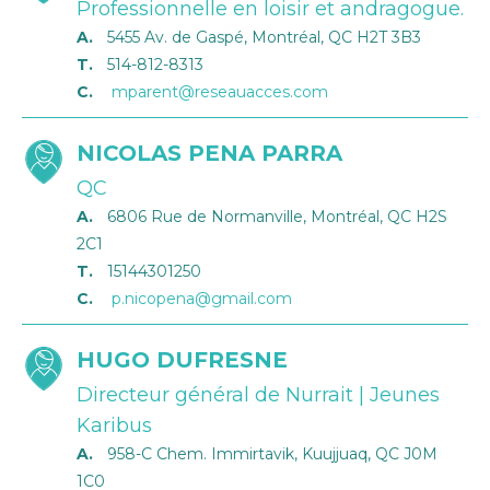
Professionnelle en loisir et andragogue.
A.
5455 Av. de Gaspé, Montréal, QC H2T 3B3
T.
514-812-8313
C.
mparent@reseauacces.com
NICOLAS PENA PARRA
QC
A.
6806 Rue de Normanville, Montréal, QC H2S
2C1
T.
15144301250
C.
p.nicopena@gmail.com
HUGO DUFRESNE
Directeur général de Nurrait | Jeunes
Karibus
A.
958-C Chem. Immirtavik, Kuujjuaq, QC J0M
1C0