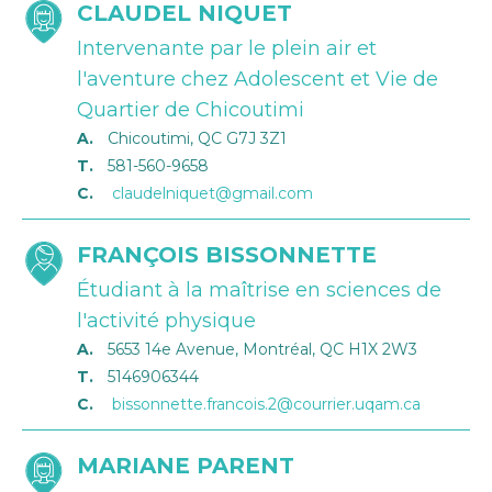
CLAUDEL NIQUET
Intervenante par le plein air et
l'aventure chez Adolescent et Vie de
Quartier de Chicoutimi
A.
Chicoutimi, QC G7J 3Z1
T.
581-560-9658
C.
claudelniquet@gmail.com
FRANÇOIS BISSONNETTE
Étudiant à la maîtrise en sciences de
l'activité physique
A.
5653 14e Avenue, Montréal, QC H1X 2W3
T.
5146906344
C.
bissonnette.francois.2@courrier.uqam.ca
MARIANE PARENT