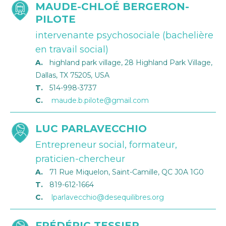
MAUDE-CHLOÉ BERGERON-
PILOTE
intervenante psychosociale (bachelière
en travail social)
A.
highland park village, 28 Highland Park Village,
Dallas, TX 75205, USA
T.
514-998-3737
C.
maude.b.pilote@gmail.com
LUC PARLAVECCHIO
Entrepreneur social, formateur,
praticien-chercheur
A.
71 Rue Miquelon, Saint-Camille, QC J0A 1G0
T.
819-612-1664
C.
lparlavecchio@desequilibres.org
FRÉDÉRIC TESSIER