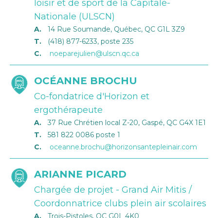
loisir et de sport de la Capitale-
Nationale (ULSCN)
A.
14 Rue Soumande, Québec, QC G1L 3Z9
T.
(418) 877-6233, poste 235
C.
noeparejulien@ulscn.qc.ca
OCÉANNE BROCHU
Co-fondatrice d'Horizon et
ergothérapeute
A.
37 Rue Chrétien local Z-20, Gaspé, QC G4X 1E1
T.
581 822 0086 poste 1
C.
oceanne.brochu@horizonsantepleinair.com
ARIANNE PICARD
Chargée de projet - Grand Air Mitis /
Coordonnatrice clubs plein air scolaires
A.
Trois-Pistoles, QC G0L 4K0