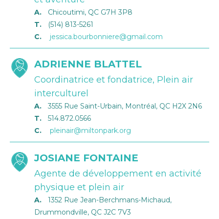
A.
Chicoutimi, QC G7H 3P8
T.
(514) 813-5261
C.
jessica.bourbonniere@gmail.com
ADRIENNE BLATTEL
Coordinatrice et fondatrice, Plein air
interculturel
A.
3555 Rue Saint-Urbain, Montréal, QC H2X 2N6
T.
514.872.0566
C.
pleinair@miltonpark.org
JOSIANE FONTAINE
Agente de développement en activité
physique et plein air
A.
1352 Rue Jean-Berchmans-Michaud,
Drummondville, QC J2C 7V3