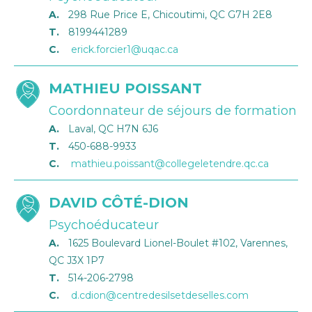
A.
298 Rue Price E, Chicoutimi, QC G7H 2E8
T.
8199441289
C.
erick.forcier1@uqac.ca
MATHIEU POISSANT
Coordonnateur de séjours de formation
A.
Laval, QC H7N 6J6
T.
450-688-9933
C.
mathieu.poissant@collegeletendre.qc.ca
DAVID CÔTÉ-DION
Psychoéducateur
A.
1625 Boulevard Lionel-Boulet #102, Varennes,
QC J3X 1P7
T.
514-206-2798
C.
d.cdion@centredesilsetdeselles.com