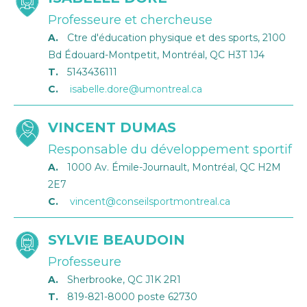
Professeure et chercheuse
A.
Ctre d'éducation physique et des sports, 2100
Bd Édouard-Montpetit, Montréal, QC H3T 1J4
T.
5143436111
C.
isabelle.dore@umontreal.ca
VINCENT DUMAS
Responsable du développement sportif
A.
1000 Av. Émile-Journault, Montréal, QC H2M
2E7
C.
vincent@conseilsportmontreal.ca
SYLVIE BEAUDOIN
Professeure
A.
Sherbrooke, QC J1K 2R1
T.
819-821-8000 poste 62730