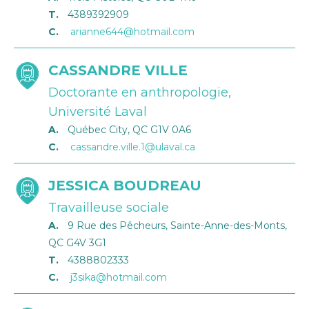
T.
4389392909
C.
arianne644@hotmail.com
CASSANDRE VILLE
Doctorante en anthropologie,
Université Laval
A.
Québec City, QC G1V 0A6
C.
cassandre.ville.1@ulaval.ca
JESSICA BOUDREAU
Travailleuse sociale
A.
9 Rue des Pêcheurs, Sainte-Anne-des-Monts,
QC G4V 3G1
T.
4388802333
C.
j3sika@hotmail.com