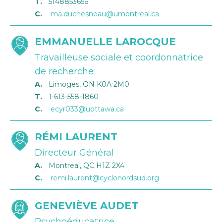
T.
5148853656
C.
ma.duchesneau@umontreal.ca
EMMANUELLE LAROCQUE
Travailleuse sociale et coordonnatrice
de recherche
A.
Limoges, ON K0A 2M0
T.
1-613-558-1860
C.
ecyr033@uottawa.ca
RÉMI LAURENT
Directeur Général
A.
Montreal, QC H1Z 2X4
C.
remi.laurent@cyclonordsud.org
GENEVIÈVE AUDET
Psychoéducatrice