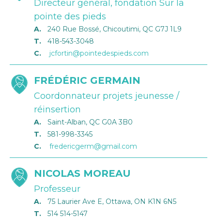
Directeur général, fondation Sur la
pointe des pieds
A.
240 Rue Bossé, Chicoutimi, QC G7J 1L9
T.
418-543-3048
C.
jcfortin@pointedespieds.com
FRÉDÉRIC GERMAIN
Coordonnateur projets jeunesse /
réinsertion
A.
Saint-Alban, QC G0A 3B0
T.
581-998-3345
C.
fredericgerm@gmail.com
NICOLAS MOREAU
Professeur
A.
75 Laurier Ave E, Ottawa, ON K1N 6N5
T.
514 514-5147