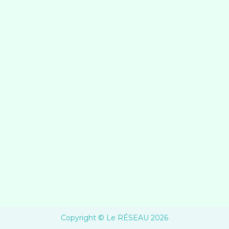
Contact
CARTE
INTERACTIVE
COLLOQUE
2026
DEVENIR
MEMBRE
Copyright © Le RÉSEAU 2026