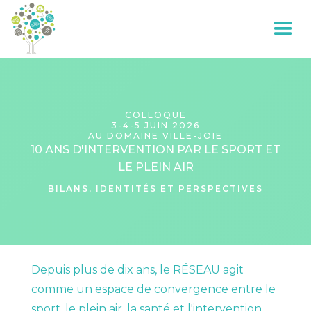
À propos
COLLOQUE
Membres
3-4-5 JUIN 2026
AU DOMAINE VILLE-JOIE
10 ANS D'INTERVENTION PAR LE SPORT ET
Nations autochtones
LE PLEIN AIR
BILANS, IDENTITÉS ET PERSPECTIVES
Équipes-projets
Équipe projet plein air
Ressources
Équipe projet sport
Publications
Depuis plus de dix ans, le RÉSEAU agit
Événements
comme un espace de convergence entre le
Équipe projet colloque
Base de données
sport, le plein air, la santé et l'intervention